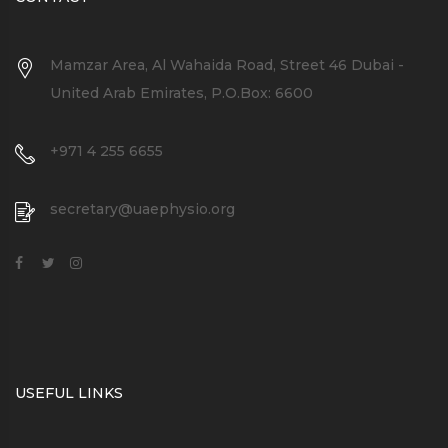
Mamzar Area, Al Wahaida Road, Street 46 Dubai -
United Arab Emirates, P.O.Box: 6600
+971 4 255 6655
secretary@uaephysio.org
USEFUL LINKS